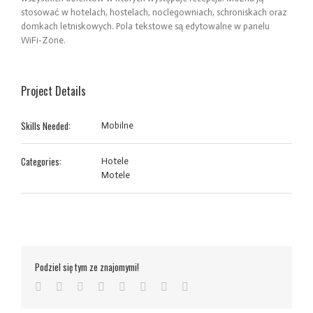
stosować w hotelach, hostelach, noclegowniach, schroniskach oraz
domkach letniskowych. Pola tekstowe są edytowalne w panelu
WiFi-Zone.
Project Details
Skills Needed:
Mobilne
Categories:
Hotele
Motele
Podziel się tym ze znajomymi!
Facebook
Twitter
LinkedIn
Reddit
Tumblr
Pinterest
Vk
Email