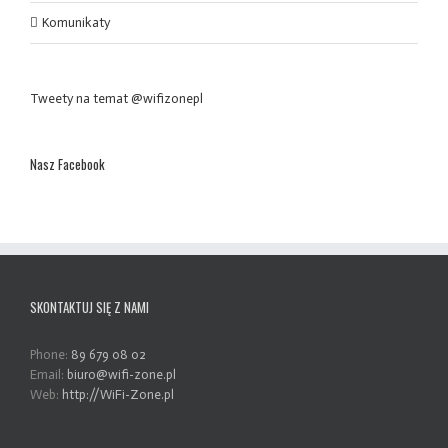
Komunikaty
Tweety na temat @wifizonepl
Nasz Facebook
SKONTAKTUJ SIĘ Z NAMI
Phone:
89 679 08 02
Email:
biuro@wifi-zone.pl
Web:
http://WiFi-Zone.pl