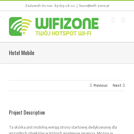
Skip
Zadzwoń do nas: 89 679 08 02
|
biuro@wifi-zone.pl
to
content
Hotel Mobile
Previous
Next
Project Description
Ta skórka jest mobilną wersją strony startowej dedykowanej dla
wszystkich obiektów w których występuje recepcja. Można ją